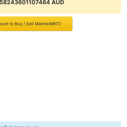
0.58243601107464 AUD
ount to Buy / Sell Mantle(MNT)