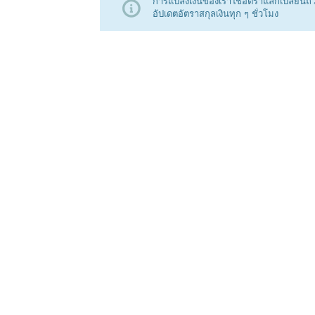
การแปลงเงินของเราใช้อัตราแลกเปลี่ยนถัว
อัปเดตอัตราสกุลเงินทุก ๆ ชั่วโมง