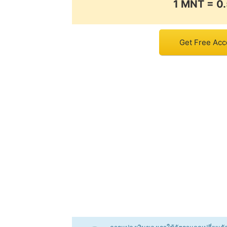
1 MNT = 
Get Free Acc